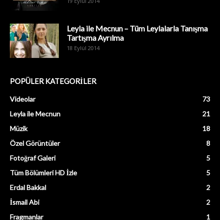
19 Eylül 2014
Leyla ile Mecnun – Tüm Leylalarla Tanışma
Tartışma Ayrılma
18 Eylül 2014
POPÜLER KATEGORİLER
Videolar
73
Leyla ile Mecnun
21
Müzik
18
Özel Görüntüler
8
Fotoğraf Galeri
5
Tüm Bölümleri HD İzle
5
Erdal Bakkal
2
İsmail Abi
2
Fragmanlar
1