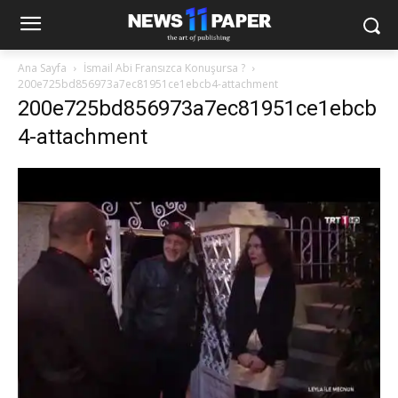
Ana Sayfa
İsmail Abi Fransızca Konuşursa ?
200e725bd856973a7ec81951ce1ebcb4-attachment
200e725bd856973a7ec81951ce1ebcb
4-attachment