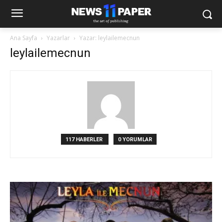
Ana Sayfa
Yazarlar
Yazar: leylailemecnun
leylailemecnun
117 HABERLER
0 YORUMLAR