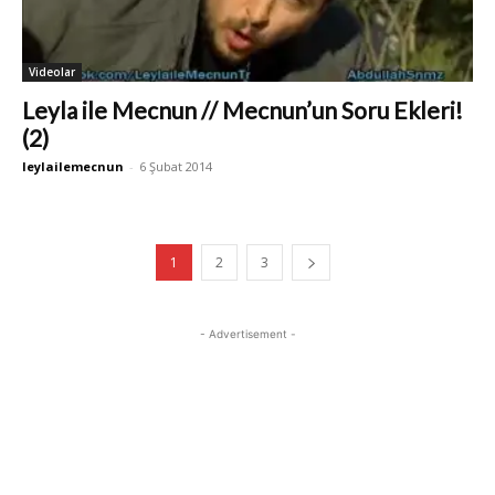
Videolar
Leyla ile Mecnun // Mecnun’un Soru Ekleri!
(2)
leylailemecnun
-
6 Şubat 2014
1
2
3
- Advertisement -