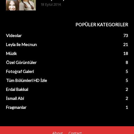
18 Eylül 2014
POPÜLER KATEGORİLER
Videolar
73
Leyla ile Mecnun
21
Müzik
18
Özel Görüntüler
8
Fotoğraf Galeri
5
Tüm Bölümleri HD İzle
5
Erdal Bakkal
2
İsmail Abi
2
Fragmanlar
1
About
Contact