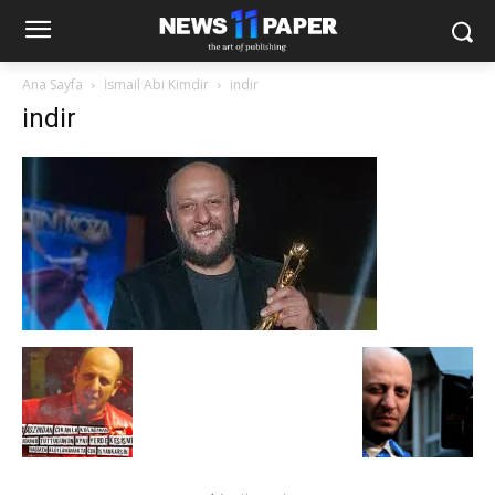
Ana Sayfa
İsmail Abi Kimdir
indir
indir