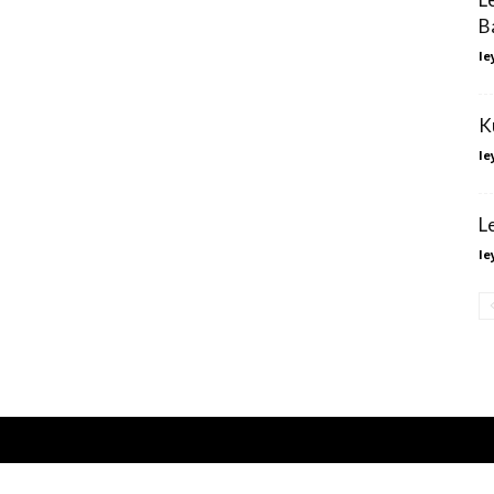
B
le
K
le
L
le