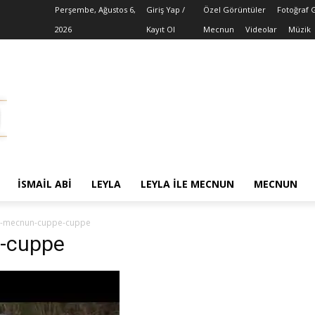
Perşembe, Ağustos 6,
Giriş Yap /
Özel Görüntüler
Fotoğraf 
2026
Kayıt Ol
Mecnun
Videolar
Müzik
İSMAIL ABI
LEYLA
LEYLA ILE MECNUN
MECNUN
le-mecnun-cuppe-cuppe
e-cuppe