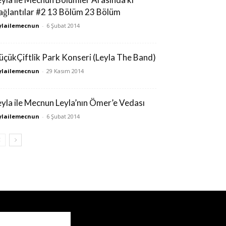
ağlantılar #2 13 Bölüm 23 Bölüm
ylailemecnun
-
6 Şubat 2014
üçükÇiftlik Park Konseri (Leyla The Band)
ylailemecnun
-
29 Kasım 2014
eyla ile Mecnun Leyla’nın Ömer’e Vedası
ylailemecnun
-
6 Şubat 2014