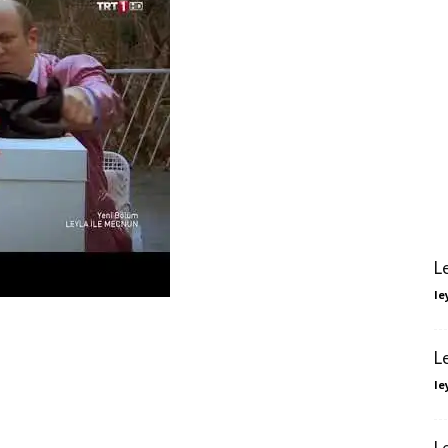
L
le
L
le
L