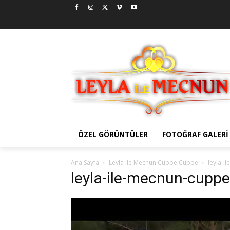
ÖZEL GÖRÜNTÜLER
FOTOĞRAF GALERI
Ana Sayfa
Leyla ile Mecnun Cüppe Cüppe
leyla-i
leyla-ile-mecnun-cupp