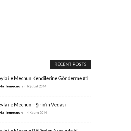
RECENT POSTS
eyla ile Mecnun Kendilerine Gönderme #1
ylailemecnun
-
6 Şubat 2014
eyla ile Mecnun – Şirin’in Vedası
ylailemecnun
-
4 Kasım 2014
eyla ile Mecnun Bölümler Arasında ki