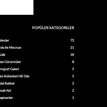
POPÜLER KATEGORİLER
deolar
73
yla ile Mecnun
21
üzik
18
el Görüntüler
8
toğraf Galeri
5
m Bölümleri HD İzle
5
dal Bakkal
2
mail Abi
2
agmanlar
1