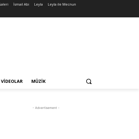
Galeri
İsmail Abi
Leyla
Leyla ile Mecnun
VIDEOLAR
MÜZIK
- Advertisement -