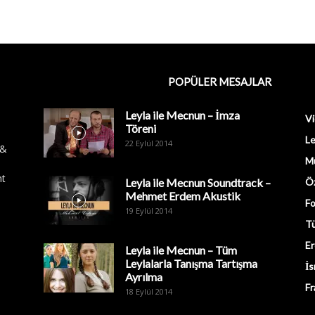
POPÜLER MESAJLAR
Leyla ile Mecnun – İmza
Vi
Töreni
Le
22 Eylül 2014
 &
M
nt
Leyla ile Mecnun Soundtrack –
Öz
Mehmet Erdem Akustik
Fo
19 Eylül 2014
Tü
Er
Leyla ile Mecnun – Tüm
Leylalarla Tanışma Tartışma
İs
Ayrılma
Fr
18 Eylül 2014