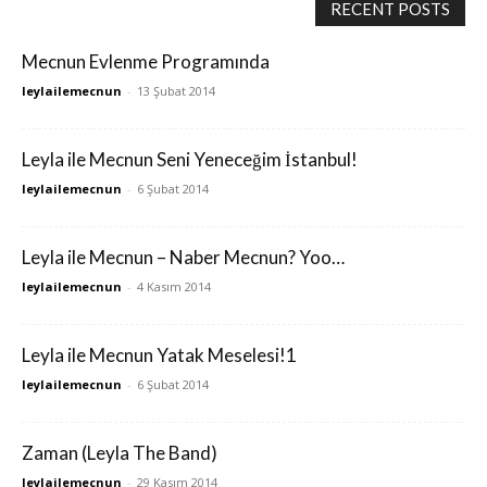
RECENT POSTS
Mecnun Evlenme Programında
leylailemecnun
-
13 Şubat 2014
Leyla ile Mecnun Seni Yeneceğim İstanbul!
leylailemecnun
-
6 Şubat 2014
Leyla ile Mecnun – Naber Mecnun? Yoo…
leylailemecnun
-
4 Kasım 2014
Leyla ile Mecnun Yatak Meselesi!1
leylailemecnun
-
6 Şubat 2014
Zaman (Leyla The Band)
leylailemecnun
-
29 Kasım 2014