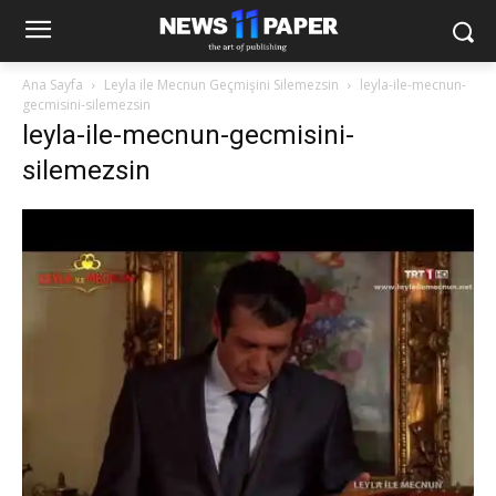
Ana Sayfa
Leyla ile Mecnun Geçmişini Silemezsin
leyla-ile-mecnun-
gecmisini-silemezsin
leyla-ile-mecnun-gecmisini-
silemezsin