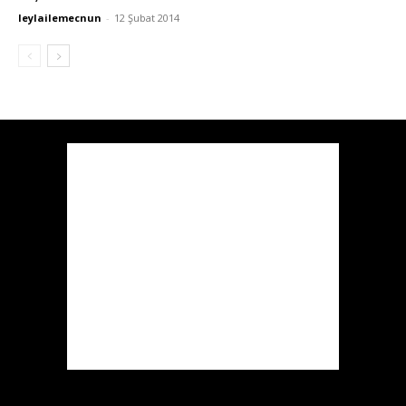
leylailemecnun
-
12 Şubat 2014