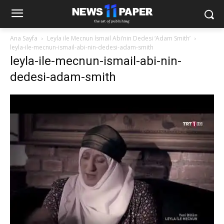
Ana Sayfa
Leyla ile Mecnun İsmail Abi’nin Dedesi ‘Adam Smith’
leyla-ile-mecnun-ismail-abi-nin-dedesi-adam-smith
leyla-ile-mecnun-ismail-abi-nin-
dedesi-adam-smith