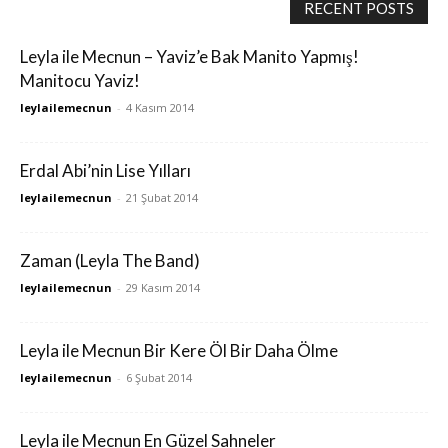
RECENT POSTS
Leyla ile Mecnun – Yaviz’e Bak Manito Yapmış!
Manitocu Yaviz!
leylailemecnun
-
4 Kasım 2014
Erdal Abi’nin Lise Yılları
leylailemecnun
-
21 Şubat 2014
Zaman (Leyla The Band)
leylailemecnun
-
29 Kasım 2014
Leyla ile Mecnun Bir Kere Öl Bir Daha Ölme
leylailemecnun
-
6 Şubat 2014
Leyla ile Mecnun En Güzel Sahneler