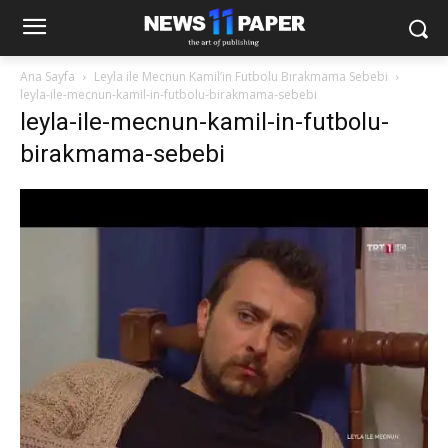
Ana Sayfa
Leyla ile Mecnun Kamil’in Futbolu Bırakmama Sebebi
leyla-ile-mecnun-kamil-in-futbolu-birakmama-sebebi
leyla-ile-mecnun-kamil-in-futbolu-
birakmama-sebebi