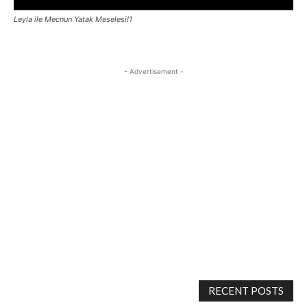
Leyla ile Mecnun Yatak Meselesi!1
- Advertisement -
RECENT POSTS