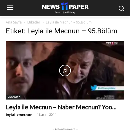
Ana Sayfa
Etiketler
Leyla ile Mecnun – 95.Bölüm
Etiket: Leyla ile Mecnun – 95.Bölüm
Videolar
Leyla ile Mecnun – Naber Mecnun? Yoo…
leylailemecnun
-
4 Kasım 2014
- Advertisement -