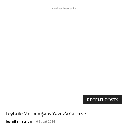
- Advertisement -
RECENT POSTS
Leyla ile Mecnun Şans Yavuz’a Gülerse
leylailemecnun
-
6 Şubat 2014