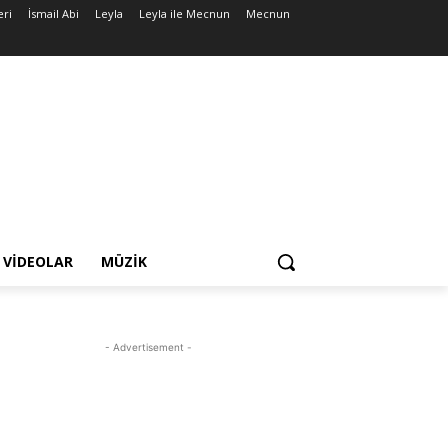
eri
İsmail Abi
Leyla
Leyla ile Mecnun
Mecnun
VIDEOLAR
MÜZIK
- Advertisement -