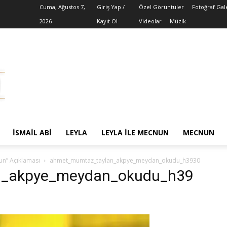
Cuma, Ağustos 7,
Giriş Yap /
Özel Görüntüler
Fotoğraf Gal
2026
Kayıt Ol
Videolar
Müzik
İSMAIL ABI
LEYLA
LEYLA ILE MECNUN
MECNUN
un” Açıklaması
ahmet_mumtaz_taylan_akpye_meydan_okudu_h3930
n_akpye_meydan_okudu_h39