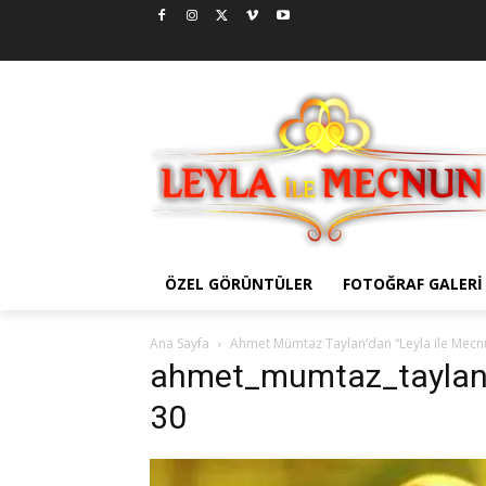
ÖZEL GÖRÜNTÜLER
FOTOĞRAF GALERI
Ana Sayfa
Ahmet Mümtaz Taylan’dan “Leyla ile Mecn
ahmet_mumtaz_tayla
30