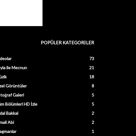
POPÜLER KATEGORİLER
deolar
73
yla ile Mecnun
21
üzik
18
el Görüntüler
8
toğraf Galeri
5
m Bölümleri HD İzle
5
dal Bakkal
2
mail Abi
2
agmanlar
1