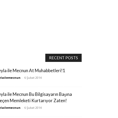
RECENT POSTS
eyla ile Mecnun At Muhabbetleri!1
ylailemecnun
-
6 Şubat 2014
eyla ile Mecnun Bu Bilgisayarın Başına
eçen Memleketi Kurtarıyor Zaten!
ylailemecnun
-
6 Şubat 2014