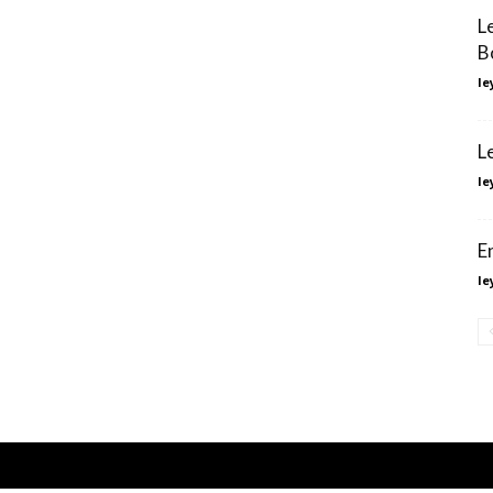
L
B
le
L
le
E
le