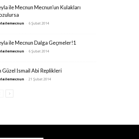
eyla ile Mecnun Mecnun’un Kulakları
ozulursa
ylailemecnun
-
6 Şubat 2014
eyla ile Mecnun Dalga Geçmeler!1
ylailemecnun
-
6 Şubat 2014
n Güzel İsmail Abi Replikleri
ylailemecnun
-
21 Şubat 2014