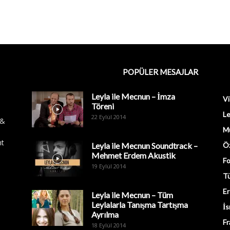
POPÜLER MESAJLAR
Leyla ile Mecnun – İmza
Vi
Töreni
Le
22 Eylül 2014
 &
M
nt
Leyla ile Mecnun Soundtrack –
Öz
Mehmet Erdem Akustik
Fo
19 Eylül 2014
Tü
Er
Leyla ile Mecnun – Tüm
Leylalarla Tanışma Tartışma
İs
Ayrılma
Fr
18 Eylül 2014