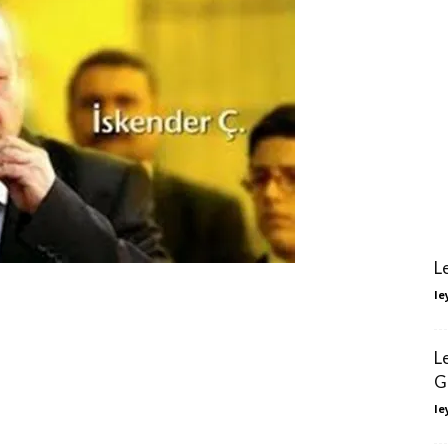
L
le
L
G
le