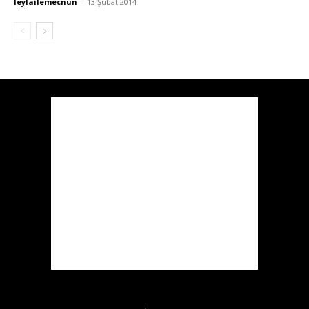
leylailemecnun
-
13 Şubat 2014