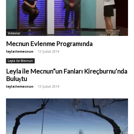
Videolar
Mecnun Evlenme Programında
leylailemecnun
-
13 Şubat 2014
Leyla ile Mecnun
Leyla ile Mecnun”un Fanları Kireçburnu’nda
Buluştu
leylailemecnun
-
13 Şubat 2014