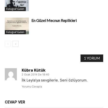
Fotoğraf Galeri
En Güzel Mecnun Replikleri
Fotoğraf Galeri
1 YORUM
Kübra Kütük
2 Ocak 2014 De 18:40
İlk Leyla’ya sevgilerle. Seni özlüyorum.
Yorumu Cevapla
CEVAP VER