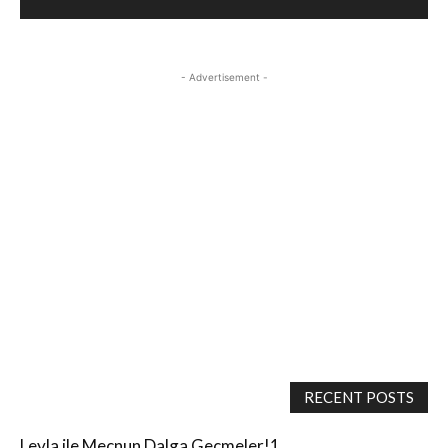
- Advertisement -
RECENT POSTS
Leyla ile Mecnun Dalga Geçmeler!1