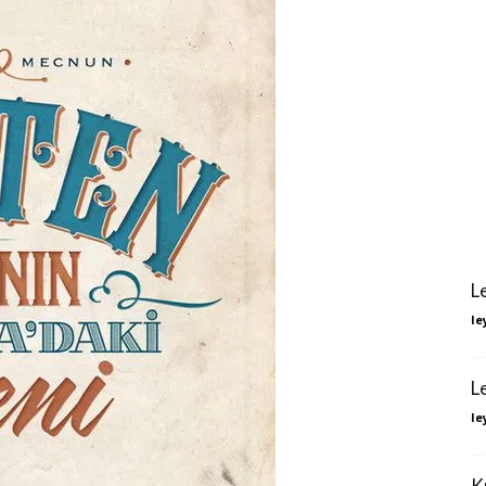
L
le
L
le
K