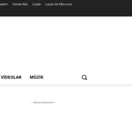
Galeri
İsmail Abi
Leyla
Leyla ile Mecnun
VIDEOLAR
MÜZIK
- Advertisement -