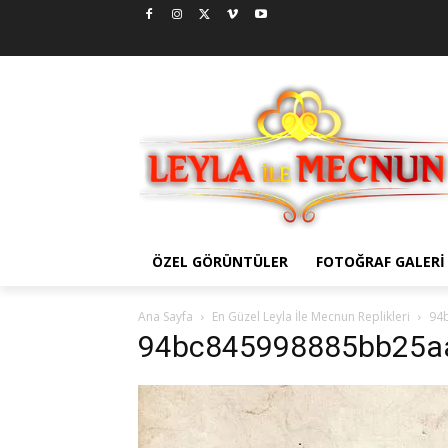
ÖZEL GÖRÜNTÜLER
FOTOĞRAF GALERI
Ana Sayfa
En Güzel Leyla İle Mecnun Replikleri
94
94bc845998885bb25a