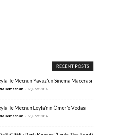
RECENT POSTS
eyla ile Mecnun Yavuz’un Sinema Macerası
ylailemecnun
-
6 Şubat 2014
eyla ile Mecnun Leyla’nın Ömer’e Vedası
ylailemecnun
-
6 Şubat 2014
üçükÇiftlik Park Konseri (Leyla The Band)