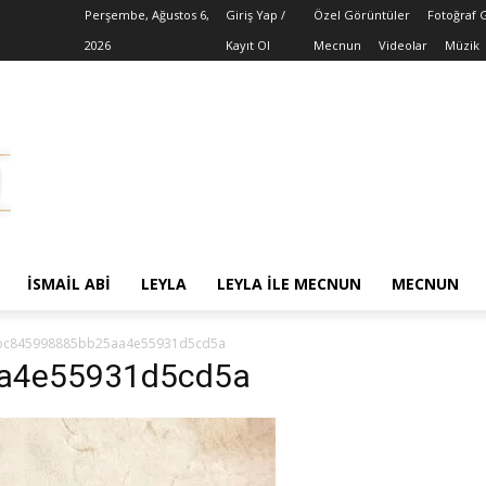
Perşembe, Ağustos 6,
Giriş Yap /
Özel Görüntüler
Fotoğraf 
2026
Kayıt Ol
Mecnun
Videolar
Müzik
İSMAIL ABI
LEYLA
LEYLA ILE MECNUN
MECNUN
bc845998885bb25aa4e55931d5cd5a
a4e55931d5cd5a