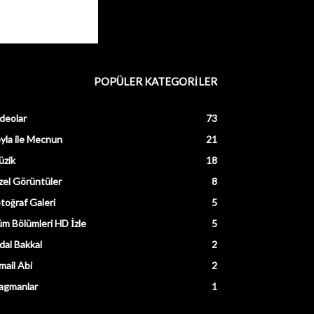
POPÜLER KATEGORİLER
deolar
73
yla ile Mecnun
21
üzik
18
el Görüntüler
8
toğraf Galeri
5
m Bölümleri HD İzle
5
dal Bakkal
2
mail Abi
2
agmanlar
1