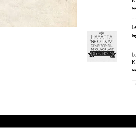
le
L
le
L
K
le