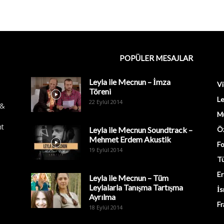
POPÜLER MESAJLAR
Leyla ile Mecnun – İmza
Vi
Töreni
Le
22 Eylül 2014
 &
M
nt
Leyla ile Mecnun Soundtrack –
Öz
Mehmet Erdem Akustik
Fo
19 Eylül 2014
Tü
Er
Leyla ile Mecnun – Tüm
Leylalarla Tanışma Tartışma
İs
Ayrılma
Fr
18 Eylül 2014