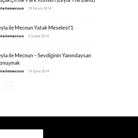
ylailemecnun
-
29 Kasım 2014
eyla ile Mecnun Yatak Meselesi!1
ylailemecnun
-
6 Şubat 2014
eyla ile Mecnun – Sevdiğinin Yanındaysan
onuşmak
ylailemecnun
-
19 Eylül 2014