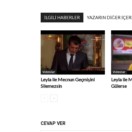
İLGILI HABERLER
YAZARIN DIĞER İÇER
Videolar
Videolar
Leyla ile Mecnun Geçmişini
Leyla ile 
Silemezsin
Gülerse
CEVAP VER