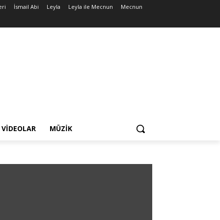
eri
İsmail Abi
Leyla
Leyla ile Mecnun
Mecnun
VIDEOLAR
MÜZIK