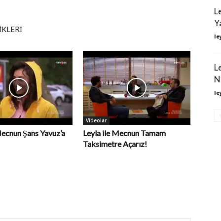
L
Y
IKLERI
le
L
N
le
Videolar
Mecnun Şans Yavuz’a
Leyla ile Mecnun Tamam
Taksimetre Açarız!