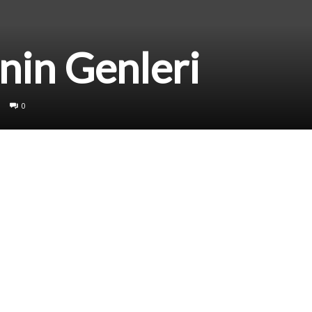
’nin Genleri
0