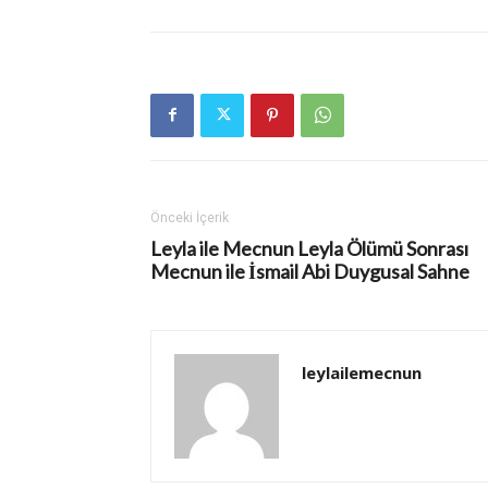
Önceki İçerik
Leyla ile Mecnun Leyla Ölümü Sonrası
Mecnun ile İsmail Abi Duygusal Sahne
leylailemecnun