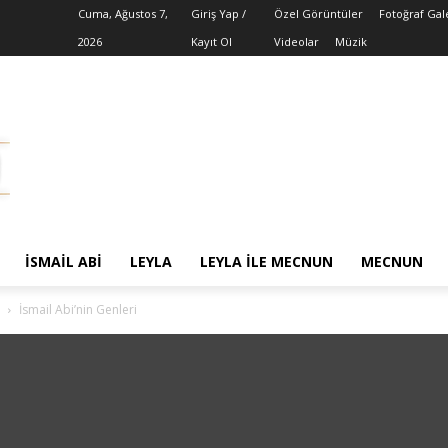
Cuma, Ağustos 7,
Giriş Yap /
Özel Görüntüler
Fotoğraf Gal
2026
Kayıt Ol
Videolar
Müzik
İSMAIL ABI
LEYLA
LEYLA ILE MECNUN
MECNUN
İsmail Abi’nin Genleri