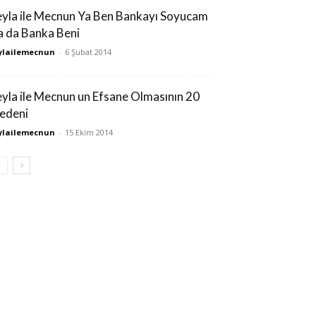
eyla ile Mecnun Ya Ben Bankayı Soyucam
a da Banka Beni
ylailemecnun
-
6 Şubat 2014
eyla ile Mecnun un Efsane Olmasının 20
edeni
ylailemecnun
-
15 Ekim 2014