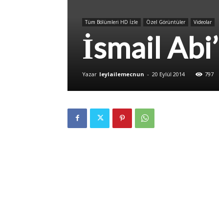
Tüm Bölümleri HD İzle
Özel Görüntüler
Videolar
İsmail Abi
Yazar
leylailemecnun
-
20 Eylül 2014
797