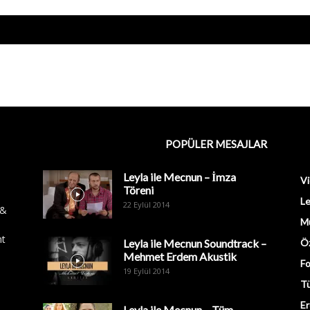
POPÜLER MESAJLAR
Leyla ile Mecnun – İmza
Vi
Töreni
Le
22 Eylül 2014
 &
M
nt
Leyla ile Mecnun Soundtrack –
Öz
Mehmet Erdem Akustik
Fo
19 Eylül 2014
Tü
Er
Leyla ile Mecnun – Tüm