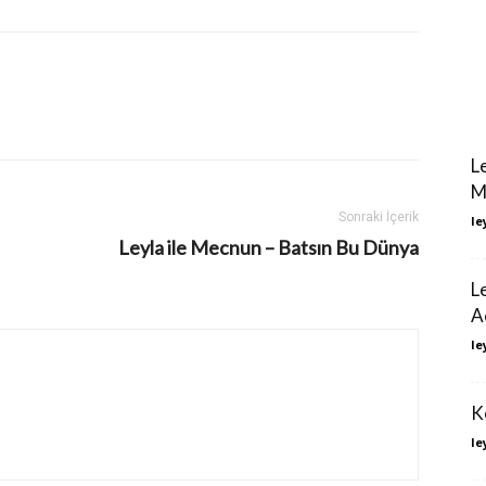
L
M
Sonraki İçerik
le
Leyla ile Mecnun – Batsın Bu Dünya
L
A
le
K
le