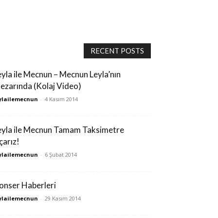
RECENT POSTS
eyla ile Mecnun – Mecnun Leyla’nın
ezarında (Kolaj Video)
ylailemecnun
-
4 Kasım 2014
eyla ile Mecnun Tamam Taksimetre
çarız!
ylailemecnun
-
6 Şubat 2014
onser Haberleri
ylailemecnun
-
29 Kasım 2014