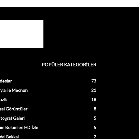
POPÜLER KATEGORİLER
deolar
73
yla ile Mecnun
21
üzik
18
el Görüntüler
8
toğraf Galeri
5
m Bölümleri HD İzle
5
dal Bakkal
2