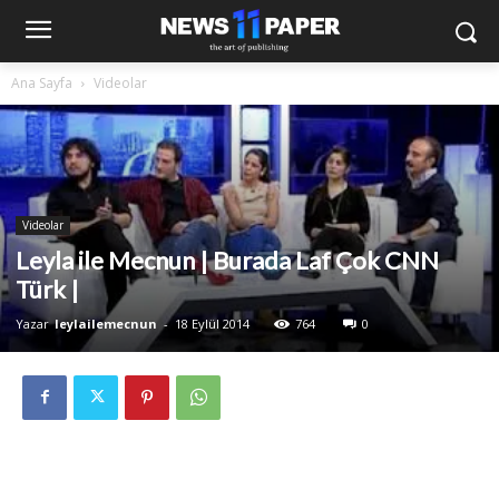
Ana Sayfa
Videolar
Videolar
Leyla ile Mecnun | Burada Laf Çok CNN
Türk |
Yazar
leylailemecnun
-
18 Eylül 2014
764
0