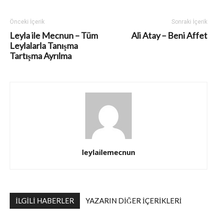
Önceki İçerik
Sonraki İçerik
Leyla ile Mecnun – Tüm
Ali Atay – Beni Affet
Leylalarla Tanışma
Tartışma Ayrılma
leylailemecnun
İLGILI HABERLER
YAZARIN DIĞER İÇERIKLERI