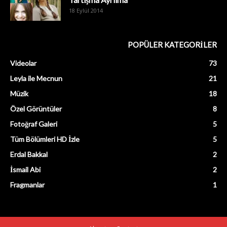
18 Eylül 2014
POPÜLER KATEGORİLER
Videolar
73
Leyla ile Mecnun
21
Müzik
18
Özel Görüntüler
8
Fotoğraf Galeri
5
Tüm Bölümleri HD İzle
5
Erdal Bakkal
2
İsmail Abi
2
Fragmanlar
1