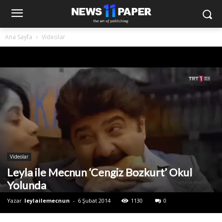
Ana Sayfa
Videolar
Videolar
Leyla ile Mecnun ‘Cengiz Bozkurt’ Okul
Yolunda
Yazar
leylailemecnun
-
6 Şubat 2014
1130
0