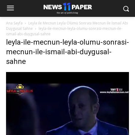
Ana Sayfa
Leyla ile Mecnun Leyla Ölümü Sonrası Mecnun ile İsmail Abi
Duygusal Sahne
leyla-ile-mecnun-leyla-olumu-sonrasi-mecnun-ile-
ismail-abi-duygusal-sahne
leyla-ile-mecnun-leyla-olumu-sonrasi-
mecnun-ile-ismail-abi-duygusal-
sahne