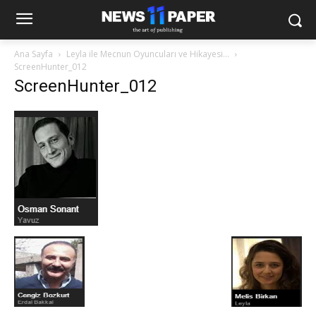
Ana Sayfa
Leyla ile Mecnun Oyuncuları ve Hikayesi…
ScreenHunter_012
ScreenHunter_012