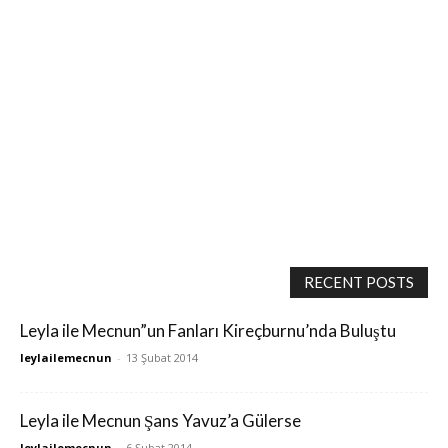
RECENT POSTS
Leyla ile Mecnun”un Fanları Kireçburnu’nda Buluştu
leylailemecnun
-
13 Şubat 2014
Leyla ile Mecnun Şans Yavuz’a Gülerse
leylailemecnun
-
6 Şubat 2014