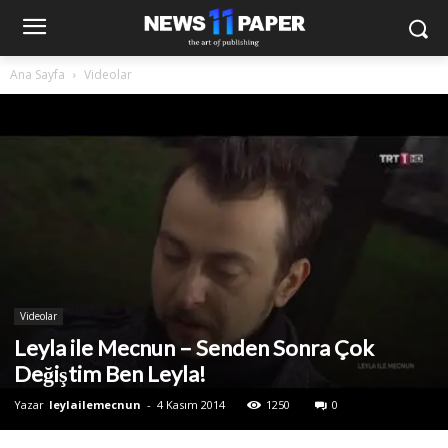
Ana Sayfa
Videolar
Videolar
Leyla ile Mecnun – Senden Sonra Çok
Değiştim Ben Leyla!
Yazar
leylailemecnun
-
4 Kasım 2014
1250
0