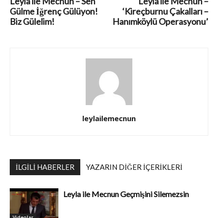
Leyla ile Mecnun – Sen
Leyla ile Mecnun –
Gülme İğrenç Gülüyon!
‘Kireçburnu Çakalları –
Biz Gülelim!
Hanımköylü Operasyonu’
leylailemecnun
İLGILI HABERLER
YAZARIN DIĞER İÇERIKLERI
Leyla ile Mecnun Geçmişini Silemezsin
Videolar