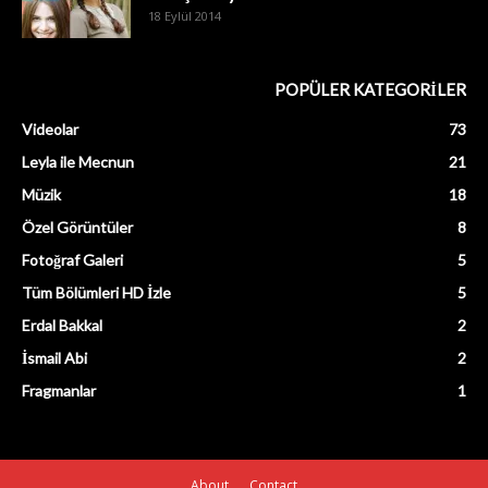
18 Eylül 2014
POPÜLER KATEGORİLER
Videolar
73
Leyla ile Mecnun
21
Müzik
18
Özel Görüntüler
8
Fotoğraf Galeri
5
Tüm Bölümleri HD İzle
5
Erdal Bakkal
2
İsmail Abi
2
Fragmanlar
1
About
Contact