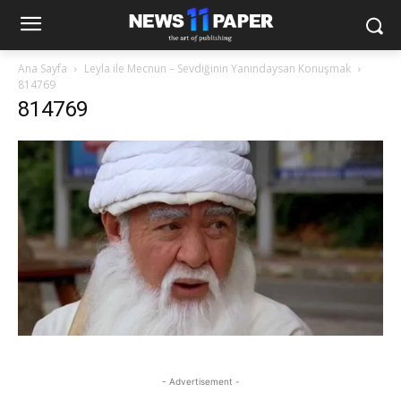
Ana Sayfa
Leyla ile Mecnun – Sevdiğinin Yanındaysan Konuşmak
814769
814769
- Advertisement -