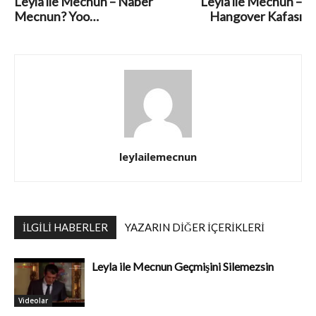
Leyla ile Mecnun – Naber
Leyla ile Mecnun –
Mecnun? Yoo…
Hangover Kafası
leylailemecnun
İLGILI HABERLER
YAZARIN DIĞER İÇERIKLERI
Leyla ile Mecnun Geçmişini Silemezsin
Videolar