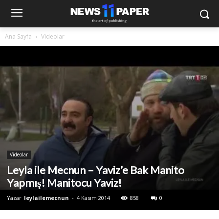
Ana Sayfa
Videolar
Videolar
Leyla ile Mecnun – Yaviz’e Bak Manito
Yapmış! Manitocu Yaviz!
Yazar
leylailemecnun
-
4 Kasım 2014
858
0