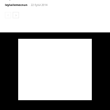
leylailemecnun
-
22 Eylül 2014