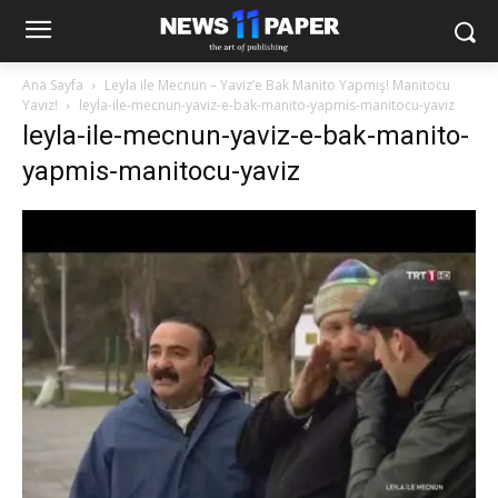
Ana Sayfa
Leyla ile Mecnun – Yaviz’e Bak Manito Yapmış! Manitocu
Yaviz!
leyla-ile-mecnun-yaviz-e-bak-manito-yapmis-manitocu-yaviz
leyla-ile-mecnun-yaviz-e-bak-manito-
yapmis-manitocu-yaviz