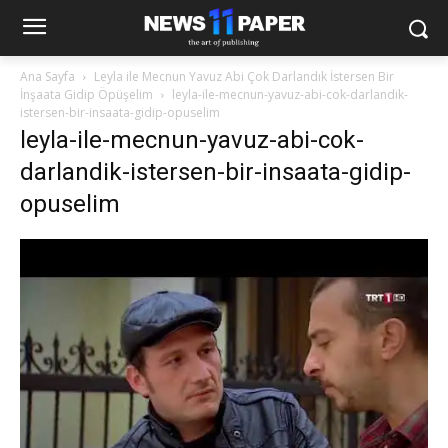
Ana Sayfa
Leyla ile Mecnun Yavuz Abi Çok Darlandık İstersen Bir
İnşaata Gidip Öpüşelim
leyla-ile-mecnun-yavuz-abi-cok-darlandik-
istersen-bir-insaata-gidip-opuselim
leyla-ile-mecnun-yavuz-abi-cok-
darlandik-istersen-bir-insaata-gidip-
opuselim