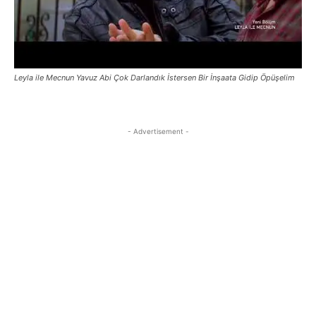
Leyla ile Mecnun Yavuz Abi Çok Darlandık İstersen Bir İnşaata Gidip Öpüşelim
- Advertisement -