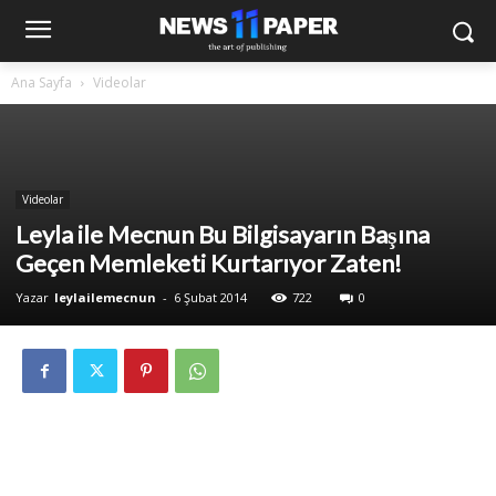
Ana Sayfa
Videolar
Videolar
Leyla ile Mecnun Bu Bilgisayarın Başına
Geçen Memleketi Kurtarıyor Zaten!
Yazar
leylailemecnun
-
6 Şubat 2014
722
0