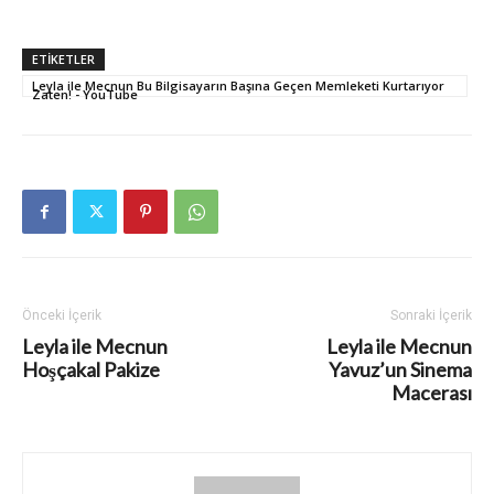
ETIKETLER
Leyla ile Mecnun Bu Bilgisayarın Başına Geçen Memleketi Kurtarıyor
Zaten! - YouTube
Önceki İçerik
Sonraki İçerik
Leyla ile Mecnun
Leyla ile Mecnun
Hoşçakal Pakize
Yavuz’un Sinema
Macerası