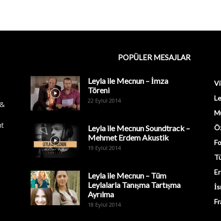
POPÜLER MESAJLAR
Leyla ile Mecnun – İmza
Vi
Töreni
Le
22 Eylül 2014
 &
M
nt
Leyla ile Mecnun Soundtrack –
Öz
Mehmet Erdem Akustik
Fo
19 Eylül 2014
Tü
Er
Leyla ile Mecnun – Tüm
Leylalarla Tanışma Tartışma
İs
Ayrılma
Fr
18 Eylül 2014