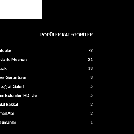
POPÜLER KATEGORİLER
deolar
73
yla ile Mecnun
21
üzik
18
el Görüntüler
8
toğraf Galeri
5
m Bölümleri HD İzle
5
dal Bakkal
2
mail Abi
2
agmanlar
1