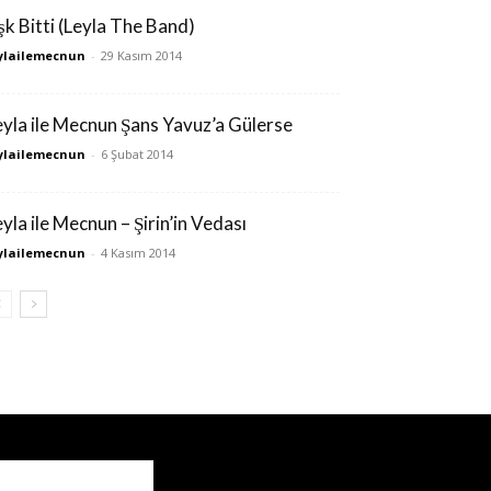
şk Bitti (Leyla The Band)
ylailemecnun
-
29 Kasım 2014
eyla ile Mecnun Şans Yavuz’a Gülerse
ylailemecnun
-
6 Şubat 2014
eyla ile Mecnun – Şirin’in Vedası
ylailemecnun
-
4 Kasım 2014