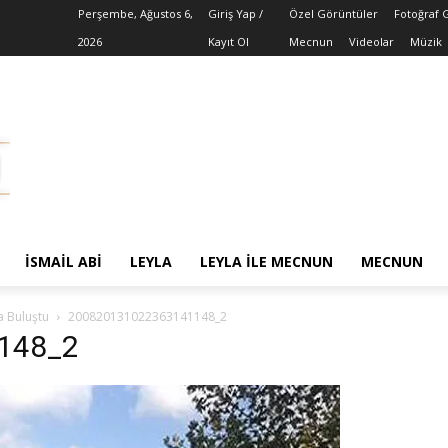
Perşembe, Ağustos 6,
Giriş Yap /
Özel Görüntüler
Fotoğraf 
2026
Kayıt Ol
Mecnun
Videolar
Müzik
İSMAIL ABI
LEYLA
LEYLA ILE MECNUN
MECNUN
a Buluştu
200820131022363141148_2
148_2