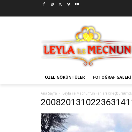
ÖZEL GÖRÜNTÜLER
FOTOĞRAF GALERI
Ana Sayfa
Leyla ile Mecnun”un Fanları Kireçburnu’nd
200820131022363141