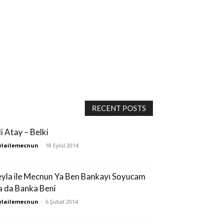
RECENT POSTS
i Atay – Belki
ylailemecnun
-
18 Eylül 2014
eyla ile Mecnun Ya Ben Bankayı Soyucam
a da Banka Beni
ylailemecnun
-
6 Şubat 2014