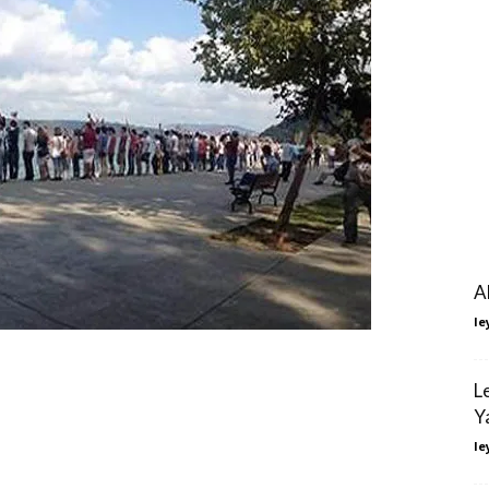
Al
le
L
Y
le