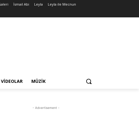
Galeri
İsmail Abi
Leyla
Leyla ile Mecnun
VIDEOLAR
MÜZIK
- Advertisement -