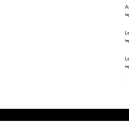
A
le
L
le
L
le