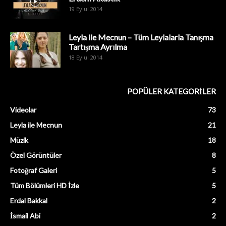
19 Eylül 2014
Leyla ile Mecnun – Tüm Leylalarla Tanışma
Tartışma Ayrılma
18 Eylül 2014
POPÜLER KATEGORİLER
Videolar
73
Leyla ile Mecnun
21
Müzik
18
Özel Görüntüler
8
Fotoğraf Galeri
5
Tüm Bölümleri HD İzle
5
Erdal Bakkal
2
İsmail Abi
2