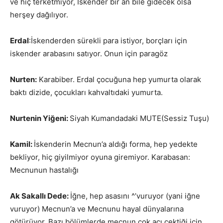
ve hiç terketmiyor, İskender bir an bile gidecek olsa
herşey dağılıyor.
Erdal
:İskenderden sürekli para istiyor, borçları için
iskender arabasını satıyor. Onun için paragöz
Nurten:
Karabiber. Erdal çocuğuna hep yumurta olarak
baktı dizide, çocukları kahvaltıdaki yumurta.
Nurtenin Yiğeni:
Siyah Kumandadaki MUTE(Sessiz Tuşu)
Kamil:
İskenderin Mecnun’a aldığı forma, hep yedekte
bekliyor, hiç giyilmiyor oyuna giremiyor. Karabasan:
Mecnunun hastalığı
Ak Sakallı Dede:
İğne, hep asasını ^’vuruyor (yani iğne
vuruyor) Mecnun’a ve Mecnunu hayal dünyalarına
götürüyor. Bazı bölümlerde mecnun çok acı çektiği için