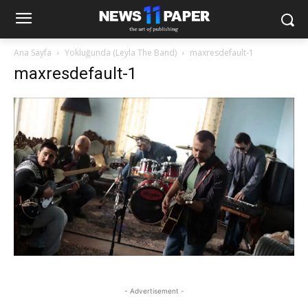
Ana Sayfa
Yokluğunda (Leyla The Band)
maxresdefault-1
maxresdefault-1
- Advertisement -