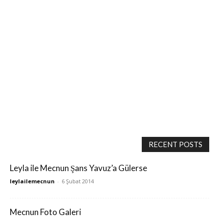
RECENT POSTS
Leyla ile Mecnun Şans Yavuz’a Gülerse
leylailemecnun
-
6 Şubat 2014
Mecnun Foto Galeri