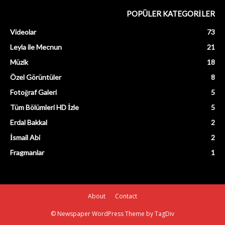
POPÜLER KATEGORİLER
Videolar
73
Leyla ile Mecnun
21
Müzik
18
Özel Görüntüler
8
Fotoğraf Galeri
5
Tüm Bölümleri HD İzle
5
Erdal Bakkal
2
İsmail Abi
2
Fragmanlar
1
About
Contact
© Newspaper WordPress Theme by TagDiv