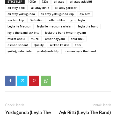
ETIKETLER
1080p
720p
ali atay
ali atay aşk bitti
ali atay belki
ali atay dinle
ali atay şarkıları
ali atay yokluğunda
ali atay yokluğunda klip
aşk bitti
aşk bitti klip
Definition
eflatunfilm
grup leyla
Leyla ile Mecnun
leyla ile mecnun şarkıları
leyla the band
leyla the band aşk bitti
leyla the band ömer hayyam
murat onbul
müzik
ömer hayyam
onur ünlü
osman sonant
Quality
serkan keskin
Yeni
yokluğunda dinle
yokluğunda klip
zaman leyla the band
Önceki İçerik
Sonraki İçerik
Yokluğunda (Leyla The
Aşk Bitti (Leyla The Band)