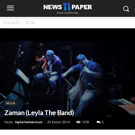
Ana Sayfa
Müzik
Müzik
Zaman (Leyla The Band)
Yazar
leylailemecnun
-
29 Kasım 2014
1259
0