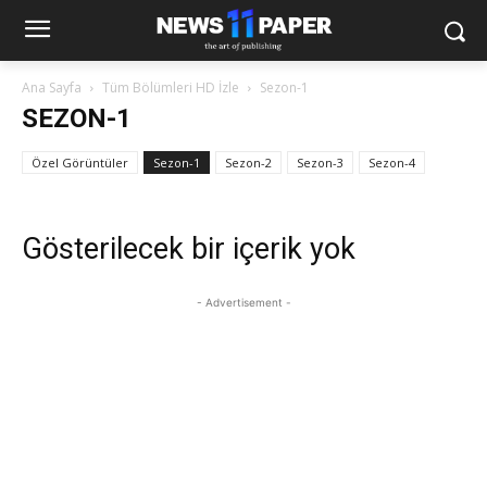
Ana Sayfa
Tüm Bölümleri HD İzle
Sezon-1
SEZON-1
Özel Görüntüler
Sezon-1
Sezon-2
Sezon-3
Sezon-4
Gösterilecek bir içerik yok
- Advertisement -