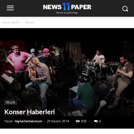
Ana Sayfa
Müzik
Müzik
Konser Haberleri
Yazar
leylailemecnun
-
29 Kasım 2014
850
0