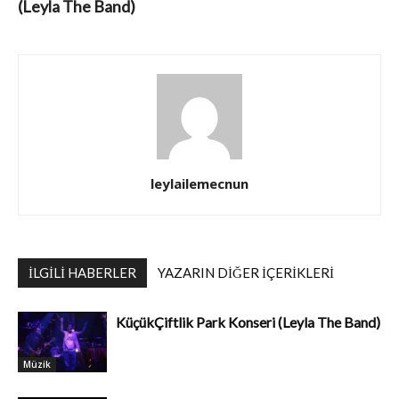
(Leyla The Band)
leylailemecnun
İLGILI HABERLER
YAZARIN DIĞER İÇERIKLERI
KüçükÇiftlik Park Konseri (Leyla The Band)
Müzik