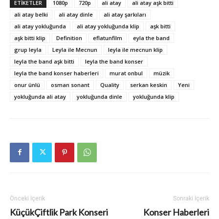
ETIKETLER
1080p
720p
ali atay
ali atay aşk bitti
ali atay belki
ali atay dinle
ali atay şarkıları
ali atay yokluğunda
ali atay yokluğunda klip
aşk bitti
aşk bitti klip
Definition
eflatunfilm
eyla the band
grup leyla
Leyla ile Mecnun
leyla ile mecnun klip
leyla the band aşk bitti
leyla the band konser
leyla the band konser haberleri
murat onbul
müzik
onur ünlü
osman sonant
Quality
serkan keskin
Yeni
yokluğunda ali atay
yokluğunda dinle
yokluğunda klip
Önceki İçerik
Sonraki İçerik
KüçükÇiftlik Park Konseri
Konser Haberleri