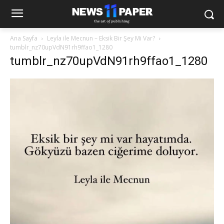
Ana Sayfa
Leyla ile Mecnun – Eksik Bir Şey Mi Var?
tumblr_nz70upVdN91rh9ffao1_1280
tumblr_nz70upVdN91rh9ffao1_1280