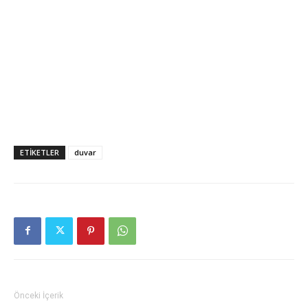
ETIKETLER
duvar
Önceki İçerik