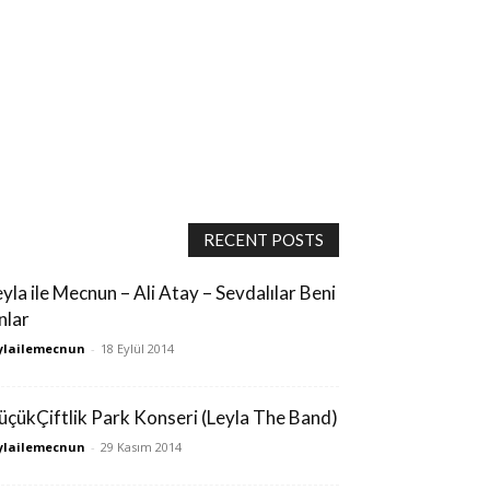
RECENT POSTS
eyla ile Mecnun – Ali Atay – Sevdalılar Beni
nlar
ylailemecnun
-
18 Eylül 2014
üçükÇiftlik Park Konseri (Leyla The Band)
ylailemecnun
-
29 Kasım 2014