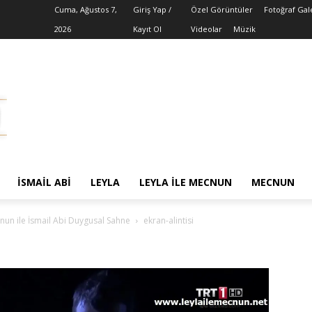
Cuma, Ağustos 7,
Giriş Yap /
Özel Görüntüler
Fotoğraf Gal
2026
Kayıt Ol
Videolar
Müzik
İSMAIL ABI
LEYLA
LEYLA ILE MECNUN
MECNUN
nun ile İsmail Abi Duygusal Sahne
ekran-alintisi