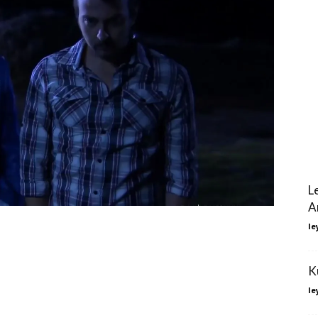
L
A
le
K
le