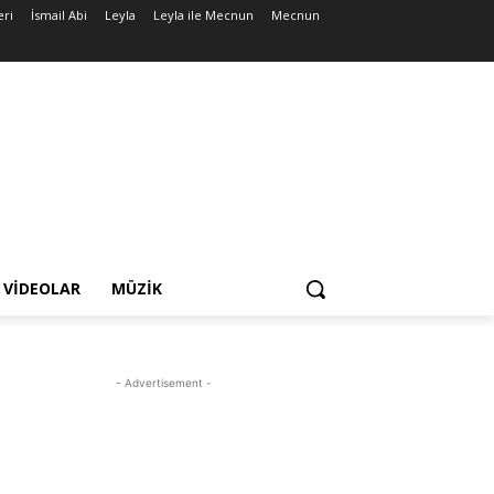
eri
İsmail Abi
Leyla
Leyla ile Mecnun
Mecnun
VIDEOLAR
MÜZIK
- Advertisement -