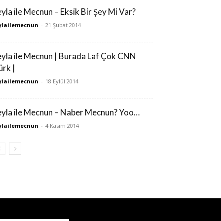
eyla ile Mecnun – Eksik Bir Şey Mi Var?
ylailemecnun
-
21 Şubat 2014
eyla ile Mecnun | Burada Laf Çok CNN
ürk |
ylailemecnun
-
18 Eylül 2014
eyla ile Mecnun – Naber Mecnun? Yoo…
ylailemecnun
-
4 Kasım 2014