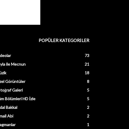
POPÜLER KATEGORİLER
deolar
73
yla ile Mecnun
21
üzik
18
el Görüntüler
8
toğraf Galeri
5
m Bölümleri HD İzle
5
dal Bakkal
2
mail Abi
2
agmanlar
1