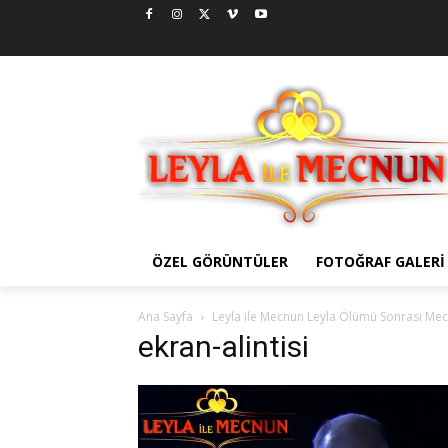
ÖZEL GÖRÜNTÜLER
FOTOĞRAF GALERI
Ana Sayfa
Leyla ile Mecnun Leyla Ölümü Sonrası Mec
ekran-alintisi