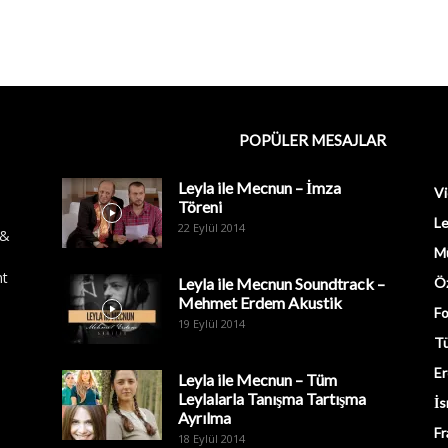
POPÜLER MESAJLAR
Leyla ile Mecnun – İmza
Vi
Töreni
Le
22 Eylül 2014
 &
M
nt
Leyla ile Mecnun Soundtrack –
Öz
Mehmet Erdem Akustik
Fo
19 Eylül 2014
Tü
Er
Leyla ile Mecnun – Tüm
Leylalarla Tanışma Tartışma
İs
Ayrılma
Fr
18 Eylül 2014