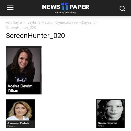
Ana Sayfa
Leyla ile Mecnun Oyuncuları ve Hikayesi…
ScreenHunter_020
ScreenHunter_020