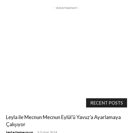
- Advertisement -
RECENT POSTS
Leyla ile Mecnun Mecnun Eylül’ü Yavuz’a Ayarlamaya
Çalışıyor
leylailemecnun
-
6 Şubat 2014