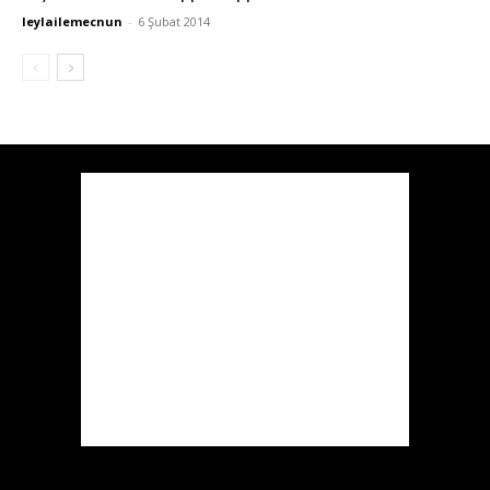
leylailemecnun
-
6 Şubat 2014