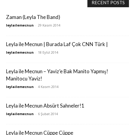
RECENT POSTS
Zaman (Leyla The Band)
leylailemecnun
-
29 Kasım 2014
Leyla ile Mecnun | Burada Laf Çok CNN Türk |
leylailemecnun
-
18 Eylül 2014
Leyla ile Mecnun – Yaviz’e Bak Manito Yapmış!
Manitocu Yaviz!
leylailemecnun
-
4 Kasım 2014
Leyla ile Mecnun Absürt Sahneler!1
leylailemecnun
-
6 Şubat 2014
Leyla ile Mecnun Cüppe Cüppe