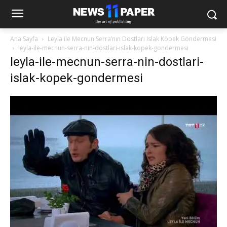
Ana Sayfa
Leyla ile Mecnun Serra’nın Dostları Islak Köpek Göndermesi
leyla-ile-mecnun-serra-nin-dostlari-islak-kopek-gondermesi
leyla-ile-mecnun-serra-nin-dostlari-
islak-kopek-gondermesi