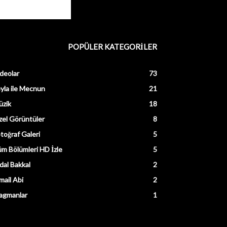
POPÜLER KATEGORİLER
deolar
73
yla ile Mecnun
21
üzik
18
el Görüntüler
8
toğraf Galeri
5
m Bölümleri HD İzle
5
dal Bakkal
2
mail Abi
2
agmanlar
1