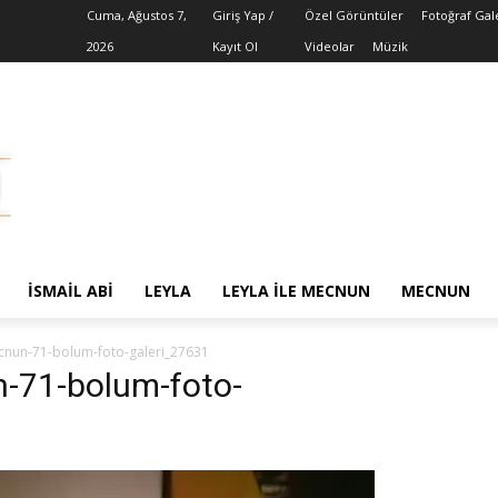
Cuma, Ağustos 7,
Giriş Yap /
Özel Görüntüler
Fotoğraf Gal
2026
Kayıt Ol
Videolar
Müzik
İSMAIL ABI
LEYLA
LEYLA ILE MECNUN
MECNUN
ecnun-71-bolum-foto-galeri_27631
n-71-bolum-foto-