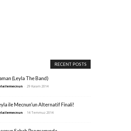
RECENT POSTS
aman (Leyla The Band)
ylailemecnun
-
29 Kasım 2014
eyla ile Mecnun’un Alternatif Finali!
ylailemecnun
-
14 Temmuz 2014
ecnun Sabah Programında