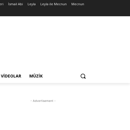
eri
İsmail Abi
Leyla
Leyla ile Mecnun
Mecnun
VIDEOLAR
MÜZIK
- Advertisement -