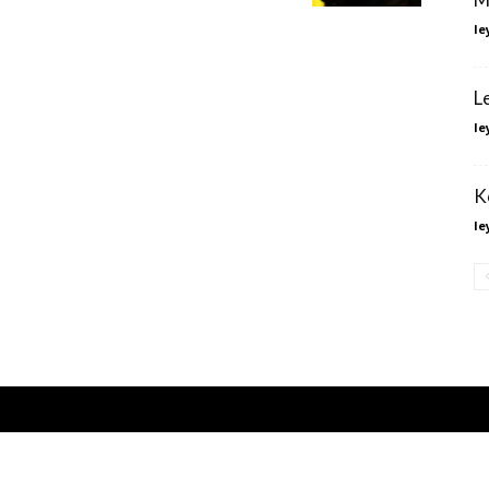
le
L
le
K
le