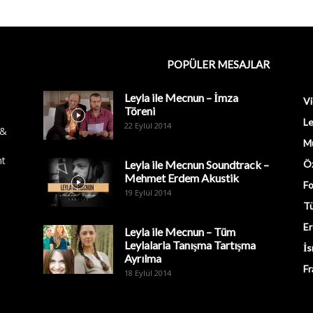
POPÜLER MESAJLAR
Leyla ile Mecnun – İmza
Vi
Töreni
Le
22 Eylül 2014
 &
M
nt
Leyla ile Mecnun Soundtrack –
Öz
Mehmet Erdem Akustik
Fo
19 Eylül 2014
Tü
Er
Leyla ile Mecnun – Tüm
Leylalarla Tanışma Tartışma
İs
Ayrılma
Fr
18 Eylül 2014