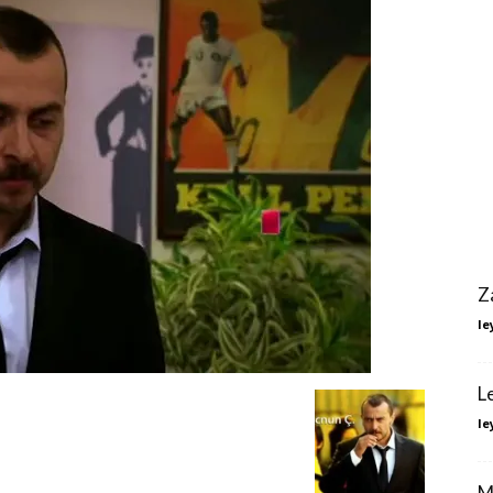
Z
le
L
le
M