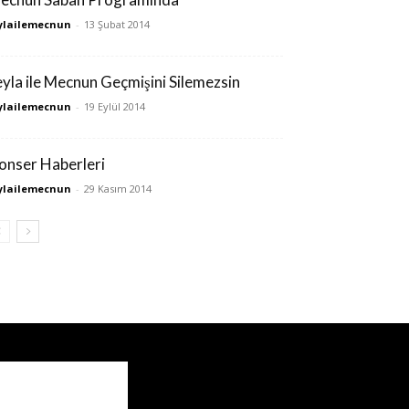
ylailemecnun
-
13 Şubat 2014
eyla ile Mecnun Geçmişini Silemezsin
ylailemecnun
-
19 Eylül 2014
onser Haberleri
ylailemecnun
-
29 Kasım 2014