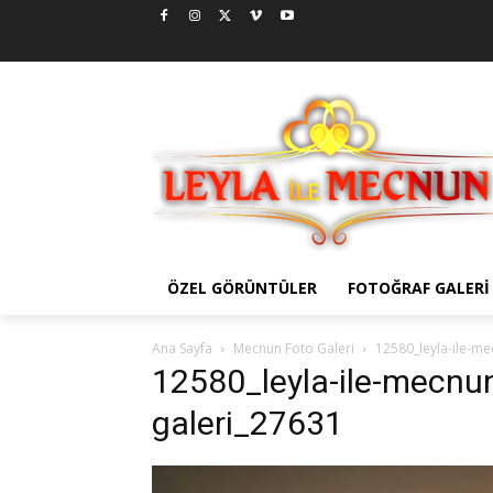
ÖZEL GÖRÜNTÜLER
FOTOĞRAF GALERI
Ana Sayfa
Mecnun Foto Galeri
12580_leyla-ile-m
12580_leyla-ile-mecnu
galeri_27631