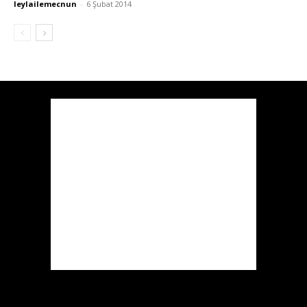
leylailemecnun
-
6 Şubat 2014