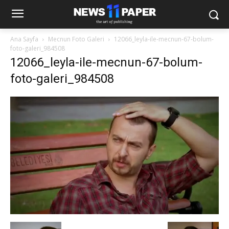
Ana Sayfa
Mecnun Foto Galeri
12066_leyla-ile-mecnun-67-bolum-
foto-galeri_984508
12066_leyla-ile-mecnun-67-bolum-
foto-galeri_984508