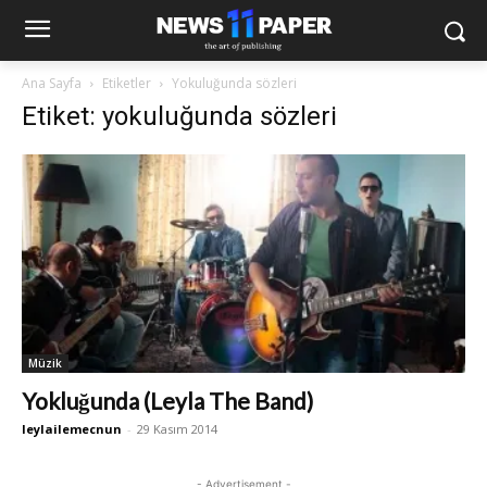
Ana Sayfa
Etiketler
Yokuluğunda sözleri
Etiket: yokuluğunda sözleri
Müzik
Yokluğunda (Leyla The Band)
leylailemecnun
-
29 Kasım 2014
- Advertisement -