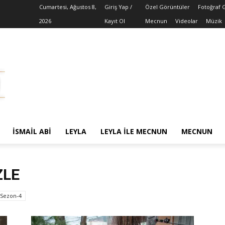
Cumartesi, Ağustos 8,
Giriş Yap /
Özel Görüntüler
Fotoğraf G
2026
Kayıt Ol
Mecnun
Videolar
Müzik
İSMAIL ABI
LEYLA
LEYLA ILE MECNUN
MECNUN
ZLE
Sezon-4