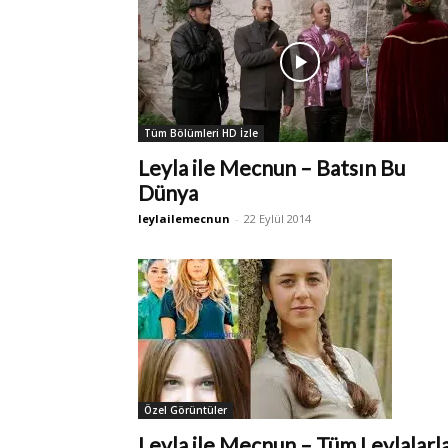
Tüm Bölümleri HD İzle
Leyla ile Mecnun – Batsın Bu
Dünya
leylailemecnun
-
22 Eylül 2014
Özel Görüntüler
Leyla ile Mecnun – Tüm Leylalarl