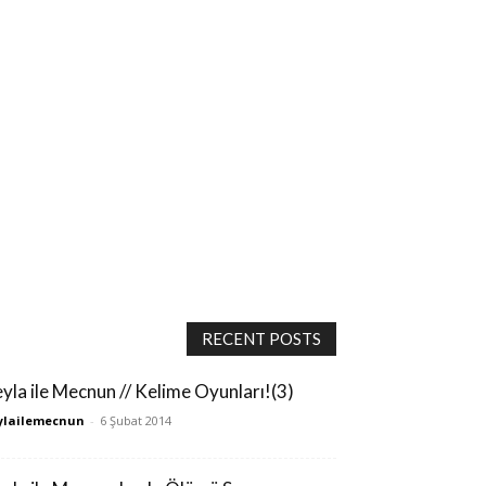
RECENT POSTS
eyla ile Mecnun // Kelime Oyunları!(3)
ylailemecnun
-
6 Şubat 2014