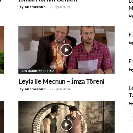
L
leylailemecnun
-
20 Eylül 2014
M
le
F
le
E
le
Tüm Bölümleri HD İzle
Leyla ile Mecnun – İmza Töreni
L
leylailemecnun
-
22 Eylül 2014
T
le