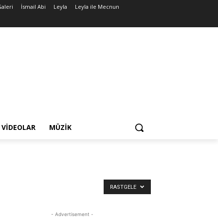
aleri
İsmail Abi
Leyla
Leyla ile Mecnun
VIDEOLAR
MÜZIK
RASTGELE
- Advertisement -