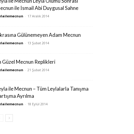
eyla ile Mecnun Leyla Ölümü Sonrası
ecnun ile İsmail Abi Duygusal Sahne
ylailemecnun
-
17 Aralık 2014
ıkrasına Gülünemeyen Adam Mecnun
ylailemecnun
-
13 Şubat 2014
n Güzel Mecnun Replikleri
ylailemecnun
-
21 Şubat 2014
eyla ile Mecnun – Tüm Leylalarla Tanışma
artışma Ayrılma
ylailemecnun
-
18 Eylül 2014