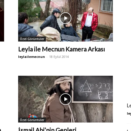
Özel Görüntüler
Leyla ile Mecnun Kamera Arkası
leylailemecnun
-
18 Eylül 2014
L
le
Özel Görüntüler
a
İsmail Abi’nin Genleri