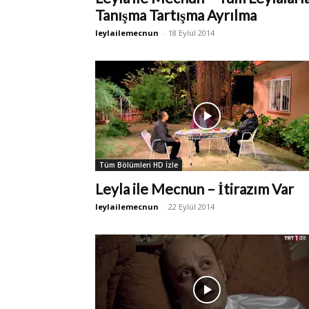
Tanışma Tartışma Ayrılma
leylailemecnun
-
18 Eylül 2014
Tüm Bölümleri HD İzle
Leyla ile Mecnun – İtirazım Var
leylailemecnun
-
22 Eylül 2014