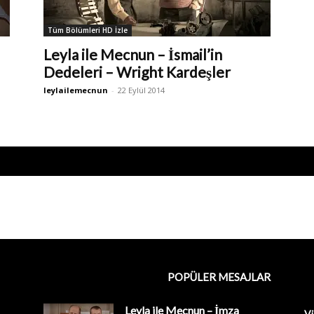
Tüm Bölümleri HD İzle
Leyla ile Mecnun – İsmail’in
Dedeleri – Wright Kardeşler
leylailemecnun
-
22 Eylül 2014
POPÜLER MESAJLAR
Leyla ile Mecnun – İmza
Vi