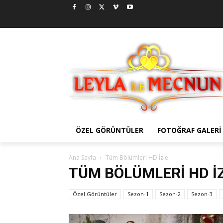
ÖZEL GÖRÜNTÜLER
FOTOĞRAF GALERI
Ana Sayfa
Tüm Bölümleri HD İzle
TÜM BÖLÜMLERI HD İ
Özel Görüntüler
Sezon-1
Sezon-2
Sezon-3