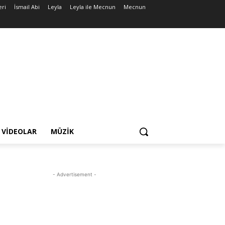
eri
İsmail Abi
Leyla
Leyla ile Mecnun
Mecnun
VIDEOLAR
MÜZIK
- Advertisement -