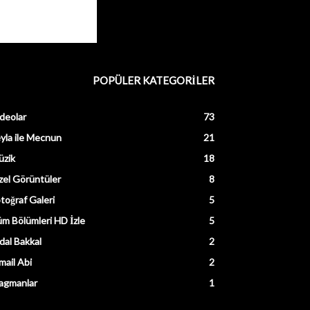
POPÜLER KATEGORİLER
deolar
73
yla ile Mecnun
21
üzik
18
el Görüntüler
8
toğraf Galeri
5
m Bölümleri HD İzle
5
dal Bakkal
2
mail Abi
2
agmanlar
1