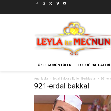
ÖZEL GÖRÜNTÜLER
FOTOĞRAF GALERI
Ana Sayfa
Erdal Bakkala Edilen Beddualar
921-er
921-erdal bakkal