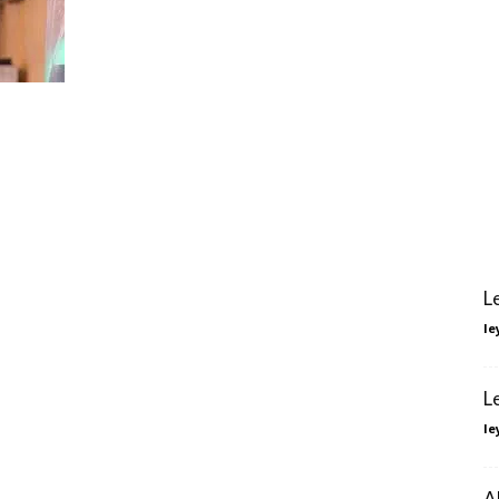
L
le
L
le
Al