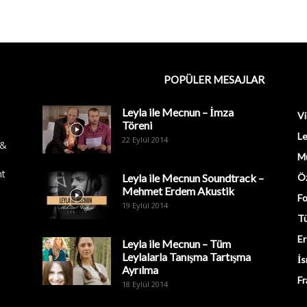
POPÜLER MESAJLAR
Leyla ile Mecnun – İmza
Vi
Töreni
Le
22 Eylül 2014
 &
M
nt
Leyla ile Mecnun Soundtrack –
Öz
Mehmet Erdem Akustik
Fo
19 Eylül 2014
Tü
Er
Leyla ile Mecnun – Tüm
Leylalarla Tanışma Tartışma
İs
Ayrılma
Fr
18 Eylül 2014