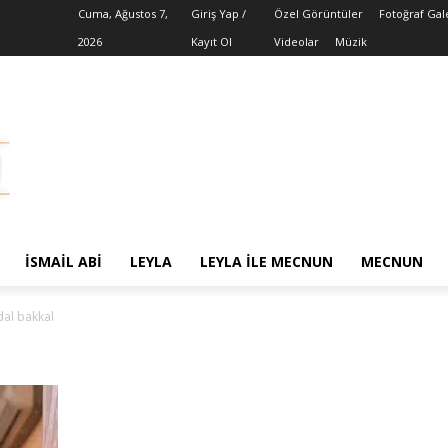
Cuma, Ağustos 7,
Giriş Yap /
Özel Görüntüler
Fotoğraf Gal
2026
Kayıt Ol
Videolar
Müzik
İSMAIL ABI
LEYLA
LEYLA ILE MECNUN
MECNUN
dal bakkal