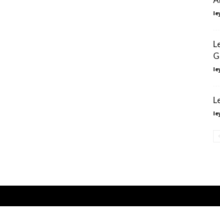
le
L
G
le
L
le