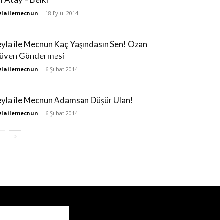
ylailemecnun
-
18 Eylül 2014
eyla ile Mecnun Kaç Yaşındasın Sen! Ozan
üven Göndermesi
ylailemecnun
-
6 Şubat 2014
eyla ile Mecnun Adamsan Düşür Ulan!
ylailemecnun
-
6 Şubat 2014