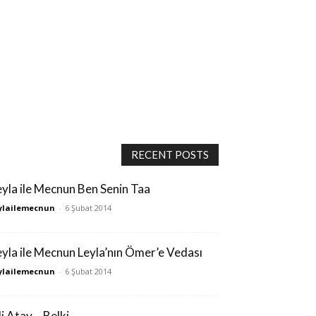
RECENT POSTS
eyla ile Mecnun Ben Senin Taa
ylailemecnun
-
6 Şubat 2014
eyla ile Mecnun Leyla’nın Ömer’e Vedası
ylailemecnun
-
6 Şubat 2014
i Atay – Belki