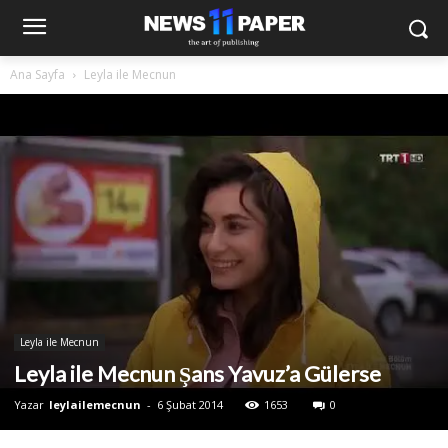
Ana Sayfa
Leyla ile Mecnun
Leyla ile Mecnun
Leyla ile Mecnun Şans Yavuz’a Gülerse
Yazar
leylailemecnun
-
6 Şubat 2014
1653
0