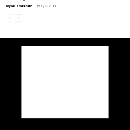
leylailemecnun
-
19 Eylül 2014