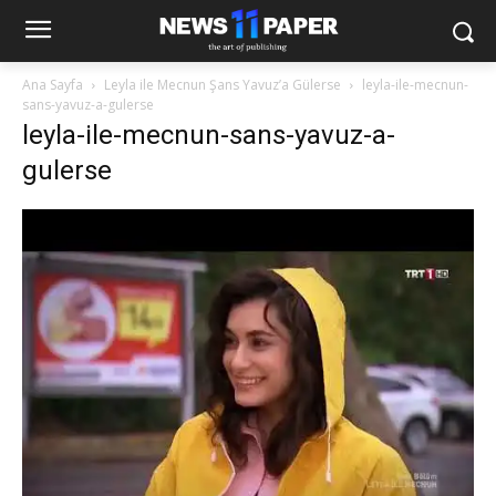
Ana Sayfa
Leyla ile Mecnun Şans Yavuz’a Gülerse
leyla-ile-mecnun-
sans-yavuz-a-gulerse
leyla-ile-mecnun-sans-yavuz-a-
gulerse