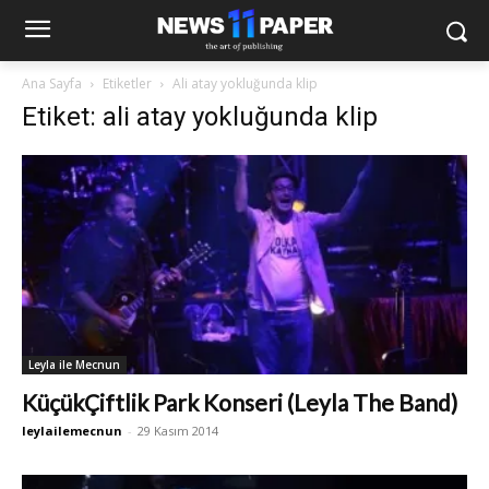
Ana Sayfa
Etiketler
Ali atay yokluğunda klip
Etiket: ali atay yokluğunda klip
Leyla ile Mecnun
KüçükÇiftlik Park Konseri (Leyla The Band)
leylailemecnun
-
29 Kasım 2014