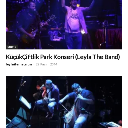
Müzik
KüçükÇiftlik Park Konseri (Leyla The Band)
leylailemecnun
-
29 Kasım 2014