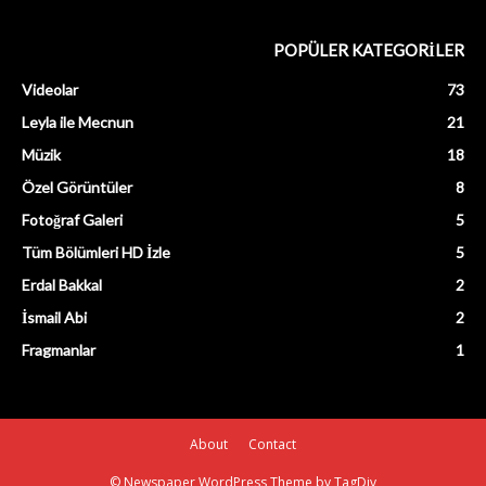
POPÜLER KATEGORİLER
Videolar
73
Leyla ile Mecnun
21
Müzik
18
Özel Görüntüler
8
Fotoğraf Galeri
5
Tüm Bölümleri HD İzle
5
Erdal Bakkal
2
İsmail Abi
2
Fragmanlar
1
About
Contact
© Newspaper WordPress Theme by TagDiv