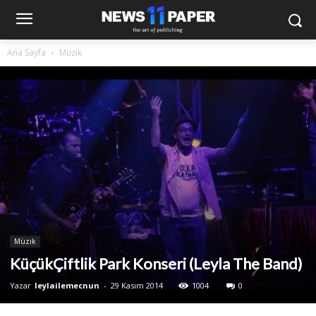
Ana Sayfa
Müzik
Müzik
KüçükÇiftlik Park Konseri (Leyla The Band)
Yazar
leylailemecnun
-
29 Kasım 2014
1004
0