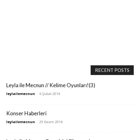
RECENT POSTS
Leyla ile Mecnun // Kelime Oyunları!(3)
leylailemecnun
-
6 Şubat 2014
Konser Haberleri
leylailemecnun
-
29 Kasım 2014