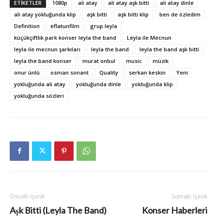
ETIKETLER
1080p
ali atay
ali atay aşk bitti
ali atay dinle
ali atay yokluğunda klip
aşk bitti
aşk bitti klip
ben de özledim
Definition
eflatunfilm
grup leyla
küçükçiftlik park konser leyla the band
Leyla ile Mecnun
leyla ile mecnun şarkıları
leyla the band
leyla the band aşk bitti
leyla the band konser
murat onbul
music
müzik
onur ünlü
osman sonant
Quality
serkan keskin
Yeni
yokluğunda ali atay
yokluğunda dinle
yokluğunda klip
yokluğunda sözleri
Önceki İçerik
Sonraki İçerik
Aşk Bitti (Leyla The Band)
Konser Haberleri