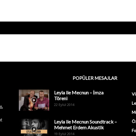
POPÜLER MESAJLAR
Leyla ile Mecnun – İmza
Vi
Töreni
Le
22 Eylül 2014
 &
M
nt
Leyla ile Mecnun Soundtrack –
Öz
Mehmet Erdem Akustik
Fo
19 Eylül 2014