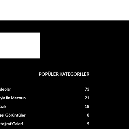
POPÜLER KATEGORİLER
deolar
73
yla ile Mecnun
21
üzik
18
el Görüntüler
8
toğraf Galeri
5