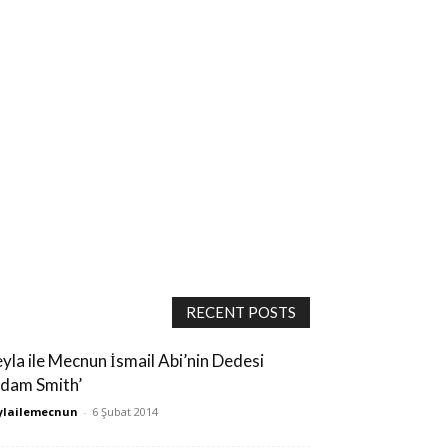
RECENT POSTS
eyla ile Mecnun İsmail Abi’nin Dedesi
Adam Smith’
ylailemecnun
-
6 Şubat 2014