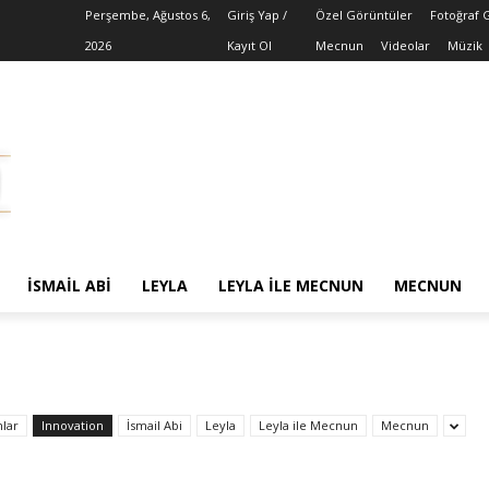
Perşembe, Ağustos 6,
Giriş Yap /
Özel Görüntüler
Fotoğraf 
2026
Kayıt Ol
Mecnun
Videolar
Müzik
İSMAIL ABI
LEYLA
LEYLA ILE MECNUN
MECNUN
lar
Innovation
İsmail Abi
Leyla
Leyla ile Mecnun
Mecnun