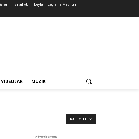
Galeri
İsmail Abi
Leyla
Leyla ile Mecnun
VIDEOLAR
MÜZIK
RASTGELE
- Advertisement -