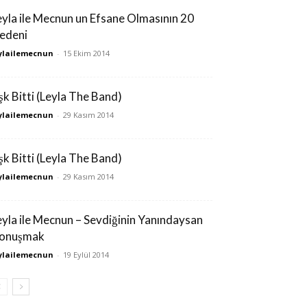
eyla ile Mecnun un Efsane Olmasının 20
edeni
ylailemecnun
-
15 Ekim 2014
şk Bitti (Leyla The Band)
ylailemecnun
-
29 Kasım 2014
şk Bitti (Leyla The Band)
ylailemecnun
-
29 Kasım 2014
eyla ile Mecnun – Sevdiğinin Yanındaysan
onuşmak
ylailemecnun
-
19 Eylül 2014