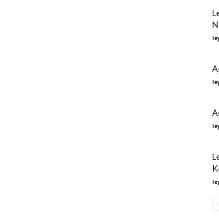
L
N
le
A
le
A
le
L
K
le