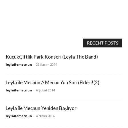
RECENT POSTS
KüçükÇiftlik Park Konseri (Leyla The Band)
leylailemecnun
-
29 Kasım 2014
Leyla ile Mecnun // Mecnun’un Soru Ekleri!(2)
leylailemecnun
-
6 Şubat 2014
Leyla ile Mecnun Yeniden Başlıyor
leylailemecnun
-
4 Nisan 2014