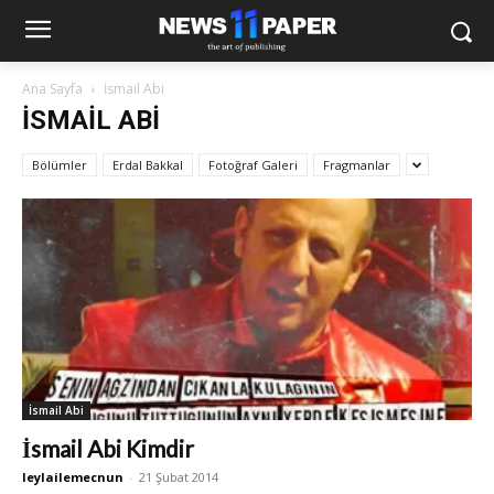
Ana Sayfa
İsmail Abi
İSMAIL ABI
Bölümler
Erdal Bakkal
Fotoğraf Galeri
Fragmanlar
İsmail Abi
İsmail Abi Kimdir
leylailemecnun
-
21 Şubat 2014