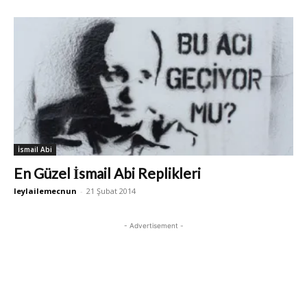
İsmail Abi
En Güzel İsmail Abi Replikleri
leylailemecnun
-
21 Şubat 2014
- Advertisement -